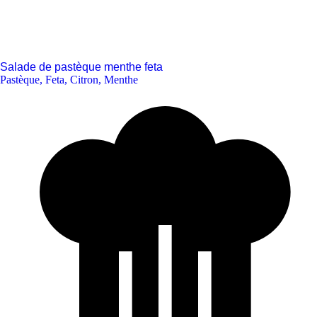
Salade de pastèque menthe feta
Pastèque
,
Feta
,
Citron
,
Menthe