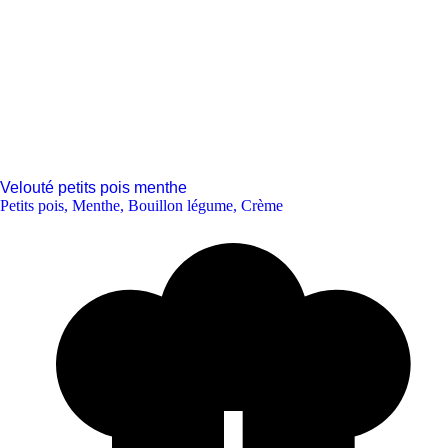
Velouté petits pois menthe
Petits pois
,
Menthe
,
Bouillon légume
,
Crème