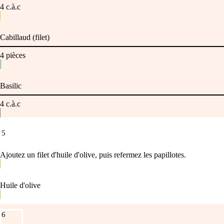
4
c.à.c
Cabillaud (filet)
4
pièces
Basilic
4
c.à.c
5
Ajoutez un filet d'huile d'olive, puis refermez les papillotes.
Huile d'olive
6