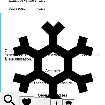
Extrait de vanille
1
c.à.c
Sucre roux
4
c.à.s
Ce site utilise des cookies pour améliorer votre
expérience. En cliquant sur « Accepter », vous consentez
à leur utilisation.
Accepter
J'accepte le nécessaire
Gérer les cookies