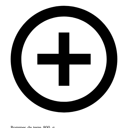
Pommes-de-terre
800
g