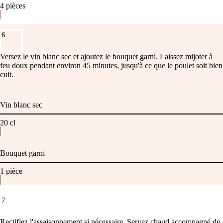
4
pièces
6
Versez le vin blanc sec et ajoutez le bouquet garni. Laissez mijoter à
feu doux pendant environ 45 minutes, jusqu'à ce que le poulet soit bien
cuit.
Vin blanc sec
20
cl
Bouquet garni
1
pièce
7
Rectifiez l'assaisonnement si nécessaire. Servez chaud accompagné de