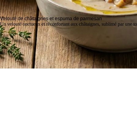
Velouté de châtaignes et espuma de parmesan
Un velouté onctueux et réconfortant aux châtaignes, sublimé par une 