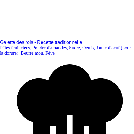
Galette des rois - Recette traditionnelle
Pâtes feuilletées
,
Poudre d'amandes
,
Sucre
,
Oeufs
,
Jaune d'oeuf (pour
la dorure)
,
Beurre mou
,
Fève