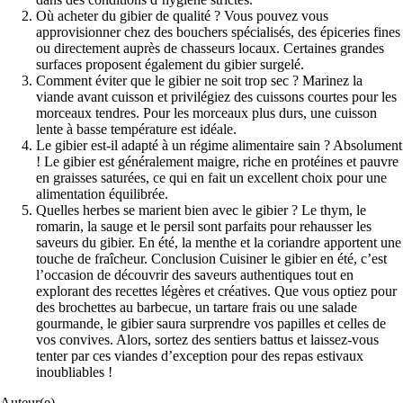
Où acheter du gibier de qualité ? Vous pouvez vous
approvisionner chez des bouchers spécialisés, des épiceries fines
ou directement auprès de chasseurs locaux. Certaines grandes
surfaces proposent également du gibier surgelé.
Comment éviter que le gibier ne soit trop sec ? Marinez la
viande avant cuisson et privilégiez des cuissons courtes pour les
morceaux tendres. Pour les morceaux plus durs, une cuisson
lente à basse température est idéale.
Le gibier est-il adapté à un régime alimentaire sain ? Absolument
! Le gibier est généralement maigre, riche en protéines et pauvre
en graisses saturées, ce qui en fait un excellent choix pour une
alimentation équilibrée.
Quelles herbes se marient bien avec le gibier ? Le thym, le
romarin, la sauge et le persil sont parfaits pour rehausser les
saveurs du gibier. En été, la menthe et la coriandre apportent une
touche de fraîcheur. Conclusion Cuisiner le gibier en été, c’est
l’occasion de découvrir des saveurs authentiques tout en
explorant des recettes légères et créatives. Que vous optiez pour
des brochettes au barbecue, un tartare frais ou une salade
gourmande, le gibier saura surprendre vos papilles et celles de
vos convives. Alors, sortez des sentiers battus et laissez-vous
tenter par ces viandes d’exception pour des repas estivaux
inoubliables !
Auteur(e)