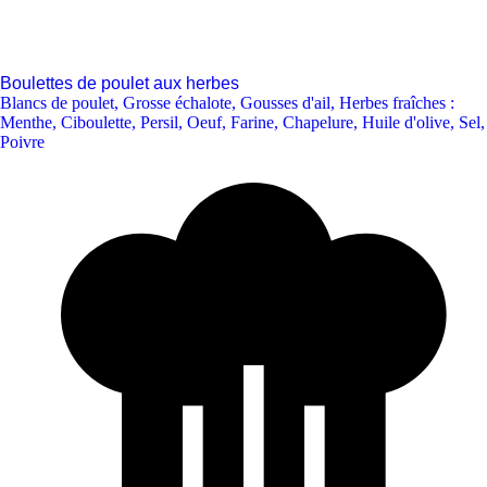
Boulettes de poulet aux herbes
Blancs de poulet
,
Grosse échalote
,
Gousses d'ail
,
Herbes fraîches :
Menthe, Ciboulette, Persil
,
Oeuf
,
Farine
,
Chapelure
,
Huile d'olive
,
Sel
,
Poivre