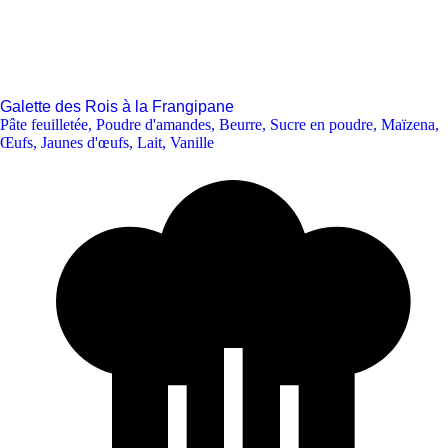
Galette des Rois à la Frangipane
Pâte feuilletée
,
Poudre d'amandes
,
Beurre
,
Sucre en poudre
,
Maïzena
,
Œufs
,
Jaunes d'œufs
,
Lait
,
Vanille