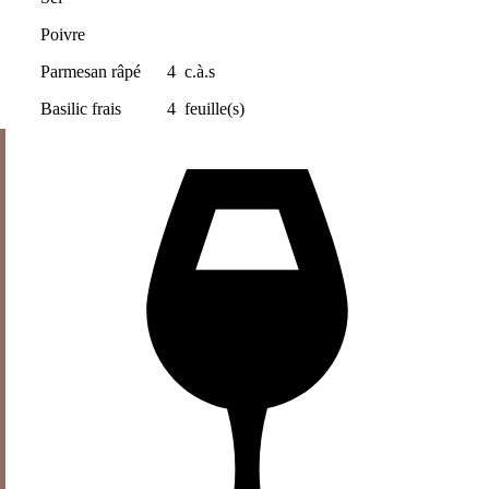
Poivre
Parmesan râpé
4
c.à.s
Basilic frais
4
feuille(s)