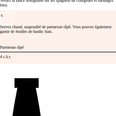
Versez la sauce bolognaise sur les spaghetti de courgettes et mélangez
bien.
6
Servez chaud, saupoudré de parmesan râpé. Vous pouvez également
garnir de feuilles de basilic frais.
Parmesan râpé
4
c.à.s