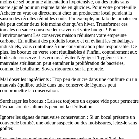
moins de sel pour une alimentation hypotensive, ou des fruits sans
sucre ajouté pour un régime faible en glucides. Pour votre portefeuille
Acheter en vrac ou directement chez un producteur local pendant la
saison des récoltes réduit les coûts. Par exemple, un kilo de tomates en
été peut coûter deux fois moins cher qu’en hiver. Transformer ces
tomates en sauce conserve leur saveur et votre budget ! Pour
l’environnement Les conserves maison réduisent votre empreinte
carbone. En utilisant des produits locaux et en évitant les emballages
industriels, vous contribuez à une consommation plus responsable. De
plus, les bocaux en verre sont réutilisables à l’infini, contrairement aux
boîtes de conserve. Les erreurs à éviter Négliger l’hygiène : Une
mauvaise stérilisation peut entraîner la prolifération de bactéries,
comme le botulisme. Soyez rigoureux sur la propreté.
Mal doser les ingrédients : Trop peu de sucre dans une confiture ou un
mauvais équilibre acide dans une conserve de légumes peut
compromettre la conservation.
Surcharger les bocaux : Laissez toujours un espace vide pour permettre
l’expansion des aliments pendant la stérilisation.
Ignorer les signes de mauvaise conservation : Si un bocal présente un
couvercle bombé, une odeur suspecte ou des moisissures, jetez-le sans
goûter.
Les tendances modernes des conserves maison Aujourd’hui, les