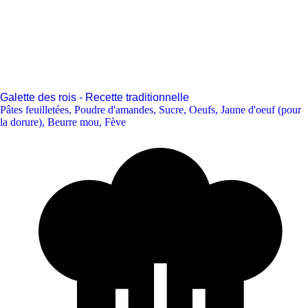
Galette des rois - Recette traditionnelle
Pâtes feuilletées
,
Poudre d'amandes
,
Sucre
,
Oeufs
,
Jaune d'oeuf (pour
la dorure)
,
Beurre mou
,
Fève