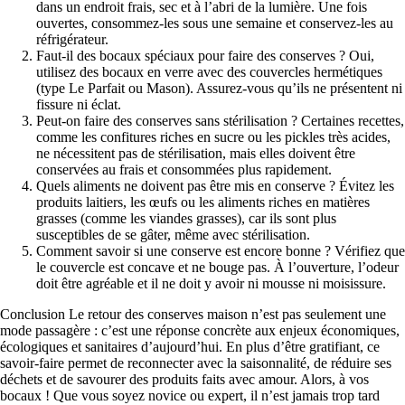
dans un endroit frais, sec et à l’abri de la lumière. Une fois
ouvertes, consommez-les sous une semaine et conservez-les au
réfrigérateur.
Faut-il des bocaux spéciaux pour faire des conserves ? Oui,
utilisez des bocaux en verre avec des couvercles hermétiques
(type Le Parfait ou Mason). Assurez-vous qu’ils ne présentent ni
fissure ni éclat.
Peut-on faire des conserves sans stérilisation ? Certaines recettes,
comme les confitures riches en sucre ou les pickles très acides,
ne nécessitent pas de stérilisation, mais elles doivent être
conservées au frais et consommées plus rapidement.
Quels aliments ne doivent pas être mis en conserve ? Évitez les
produits laitiers, les œufs ou les aliments riches en matières
grasses (comme les viandes grasses), car ils sont plus
susceptibles de se gâter, même avec stérilisation.
Comment savoir si une conserve est encore bonne ? Vérifiez que
le couvercle est concave et ne bouge pas. À l’ouverture, l’odeur
doit être agréable et il ne doit y avoir ni mousse ni moisissure.
Conclusion Le retour des conserves maison n’est pas seulement une
mode passagère : c’est une réponse concrète aux enjeux économiques,
écologiques et sanitaires d’aujourd’hui. En plus d’être gratifiant, ce
savoir-faire permet de reconnecter avec la saisonnalité, de réduire ses
déchets et de savourer des produits faits avec amour. Alors, à vos
bocaux ! Que vous soyez novice ou expert, il n’est jamais trop tard