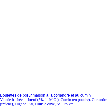
Boulettes de bœuf maison à la coriandre et au cumin
Viande hachée de bœuf (5% de M.G.)
,
Cumin (en poudre)
,
Coriandre
(fraîche)
,
Oignon
,
Ail
,
Huile d'olive
,
Sel
,
Poivre