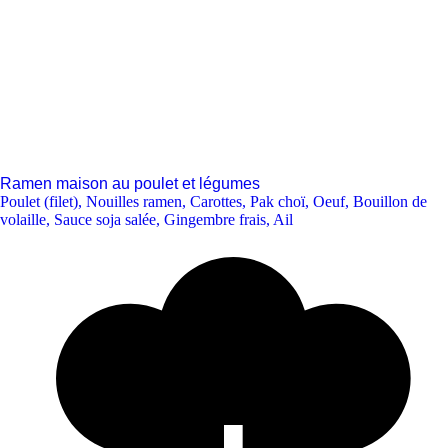
Ramen maison au poulet et légumes
Poulet (filet)
,
Nouilles ramen
,
Carottes
,
Pak choï
,
Oeuf
,
Bouillon de
volaille
,
Sauce soja salée
,
Gingembre frais
,
Ail