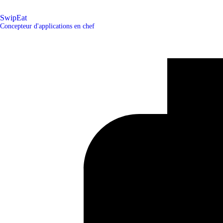
SwipEat
Concepteur d'applications en chef