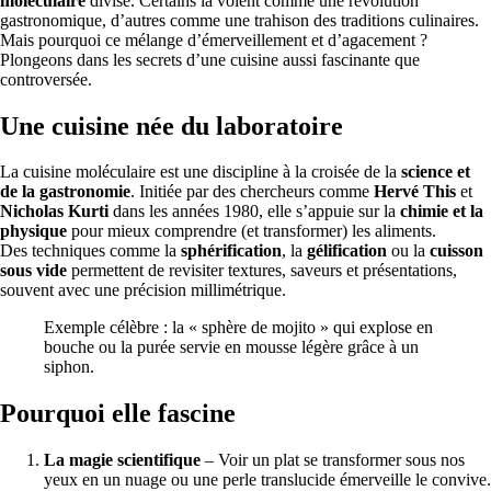
moléculaire
divise. Certains la voient comme une révolution
gastronomique, d’autres comme une trahison des traditions culinaires.
Mais pourquoi ce mélange d’émerveillement et d’agacement ?
Plongeons dans les secrets d’une cuisine aussi fascinante que
controversée.
Une cuisine née du laboratoire
La cuisine moléculaire est une discipline à la croisée de la
science et
de la gastronomie
. Initiée par des chercheurs comme
Hervé This
et
Nicholas Kurti
dans les années 1980, elle s’appuie sur la
chimie et la
physique
pour mieux comprendre (et transformer) les aliments.
Des techniques comme la
sphérification
, la
gélification
ou la
cuisson
sous vide
permettent de revisiter textures, saveurs et présentations,
souvent avec une précision millimétrique.
Exemple célèbre : la « sphère de mojito » qui explose en
bouche ou la purée servie en mousse légère grâce à un
siphon.
Pourquoi elle fascine
La magie scientifique
– Voir un plat se transformer sous nos
yeux en un nuage ou une perle translucide émerveille le convive.