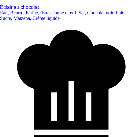
Éclair au chocolat
Eau
,
Beurre
,
Farine
,
Œufs
,
Jaune d'œuf
,
Sel
,
Chocolat noir
,
Lait
,
Sucre
,
Maïzena
,
Crème liquide