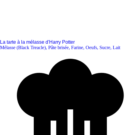
La tarte à la mélasse d'Harry Potter
Mélasse (Black Treacle)
,
Pâte brisée
,
Farine
,
Oeufs
,
Sucre
,
Lait