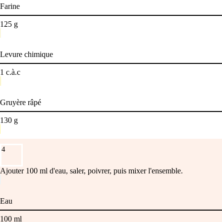
Farine
125
g
Levure chimique
1
c.à.c
Gruyère râpé
130
g
4
Ajouter 100 ml d'eau, saler, poivrer, puis mixer l'ensemble.
Eau
100
ml