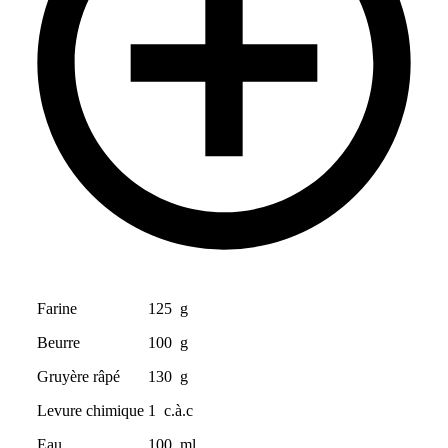
Farine
125
g
Beurre
100
g
Gruyère râpé
130
g
Levure chimique
1
c.à.c
Eau
100
ml