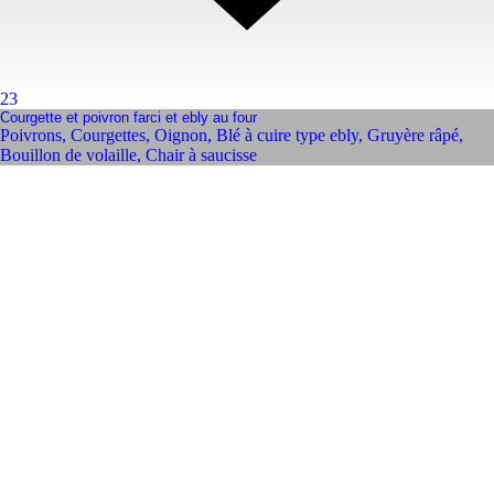
23
Courgette et poivron farci et ebly au four
Poivrons
,
Courgettes
,
Oignon
,
Blé à cuire type ebly
,
Gruyère râpé
,
Bouillon de volaille
,
Chair à saucisse