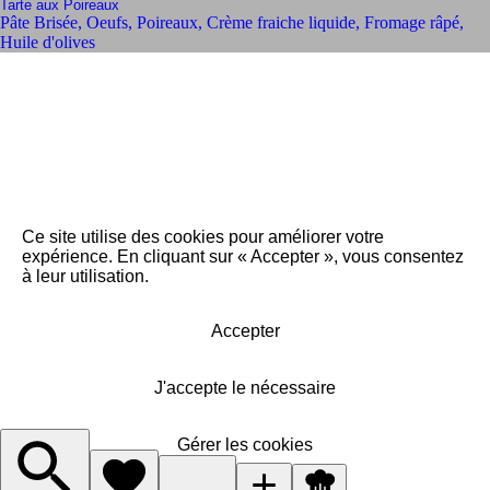
Tarte aux Poireaux
Pâte Brisée
,
Oeufs
,
Poireaux
,
Crème fraiche liquide
,
Fromage râpé
,
Huile d'olives
Ce site utilise des cookies pour améliorer votre
expérience. En cliquant sur « Accepter », vous consentez
à leur utilisation.
Accepter
J'accepte le nécessaire
Gérer les cookies