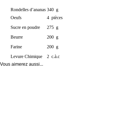
Rondelles d’ananas
340
g
Oeufs
4
pièces
Sucre en poudre
275
g
Beurre
200
g
Farine
200
g
Levure Chimique
2
c.à.c
Vous aimerez aussi...