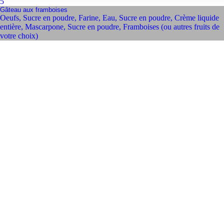
5
Gâteau aux framboises
Oeufs
,
Sucre en poudre
,
Farine
,
Eau
,
Sucre en poudre
,
Crème liquide
entière
,
Mascarpone
,
Sucre en poudre
,
Framboises (ou autres fruits de
votre choix)