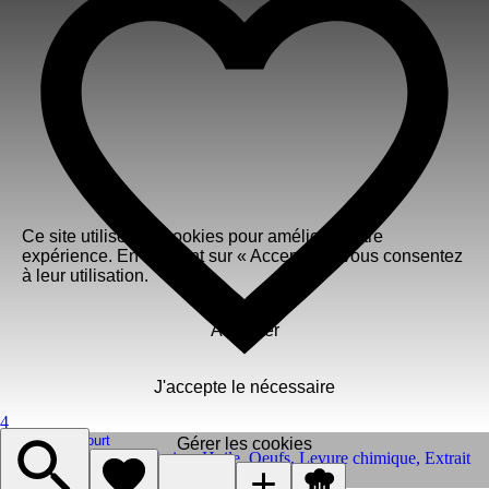
Ce site utilise des cookies pour améliorer votre
expérience. En cliquant sur « Accepter », vous consentez
à leur utilisation.
Accepter
J'accepte le nécessaire
4
Gâteau au Yaourt
Gérer les cookies
Yaourt nature
,
Sucre
,
Farine
,
Huile
,
Oeufs
,
Levure chimique
,
Extrait
de vanille