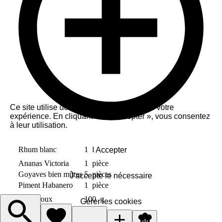
Ce site utilise des cookies pour améliorer votre
expérience. En cliquant sur « Accepter », vous consentez
à leur utilisation.
Rhum blanc
1
l
Accepter
Ananas Victoria
1
pièce
Goyaves bien mûres
5
pièces
J'accepte le nécessaire
Piment Habanero
1
pièce
Sucre roux
100
g
Gérer les cookies