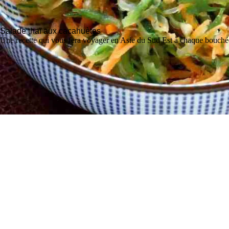
Salade thaï aux cacahuètes
Une recette qui vous fera voyager en Asie du Sud Est à chaque bouché