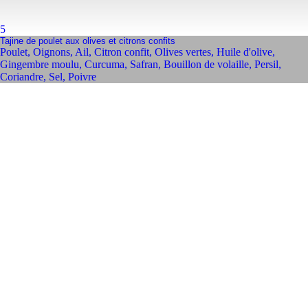
5
Tajine de poulet aux olives et citrons confits
Poulet
,
Oignons
,
Ail
,
Citron confit
,
Olives vertes
,
Huile d'olive
,
Gingembre moulu
,
Curcuma
,
Safran
,
Bouillon de volaille
,
Persil
,
Coriandre
,
Sel
,
Poivre