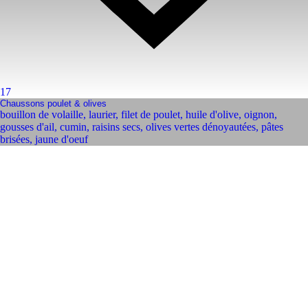
17
Chaussons poulet & olives
bouillon de volaille
,
laurier
,
filet de poulet
,
huile d'olive
,
oignon
,
gousses d'ail
,
cumin
,
raisins secs
,
olives vertes dénoyautées
,
pâtes
brisées
,
jaune d'oeuf