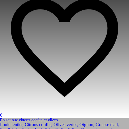
6
Poulet aux citrons confits et olives
Poulet entier
,
Citrons confits
,
Olives vertes
,
Oignon
,
Gousse d'ail
,