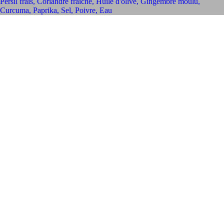
Persil frais
,
Coriandre fraîche
,
Huile d'olive
,
Gingembre moulu
,
Curcuma
,
Paprika
,
Sel
,
Poivre
,
Eau