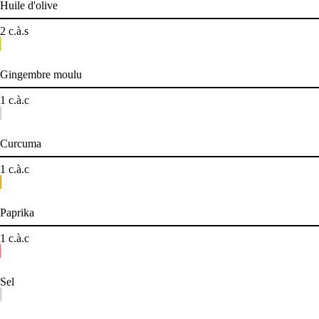
Huile d'olive
2
c.à.s
Gingembre moulu
1
c.à.c
Curcuma
1
c.à.c
Paprika
1
c.à.c
Sel