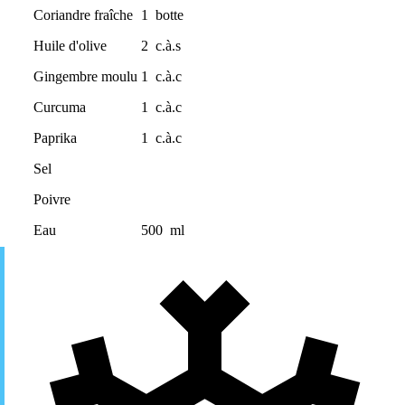
Coriandre fraîche
1
botte
Huile d'olive
2
c.à.s
Gingembre moulu
1
c.à.c
Curcuma
1
c.à.c
Paprika
1
c.à.c
Sel
Poivre
Eau
500
ml