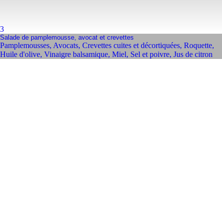
3
Salade de pamplemousse, avocat et crevettes
Pamplemousses
,
Avocats
,
Crevettes cuites et décortiquées
,
Roquette
,
Huile d'olive
,
Vinaigre balsamique
,
Miel
,
Sel et poivre
,
Jus de citron