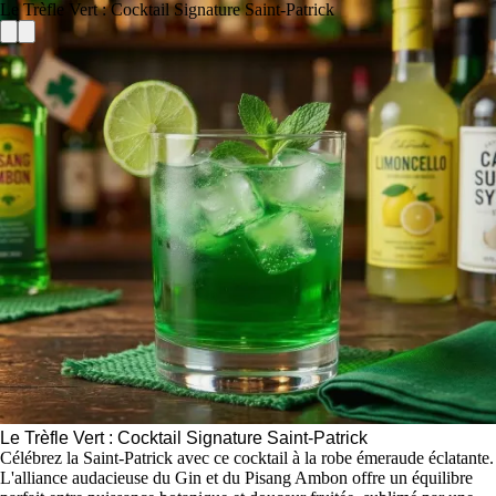
Le Trèfle Vert : Cocktail Signature Saint-Patrick
Le Trèfle Vert : Cocktail Signature Saint-Patrick
Célébrez la Saint-Patrick avec ce cocktail à la robe émeraude éclatante.
L'alliance audacieuse du Gin et du Pisang Ambon offre un équilibre