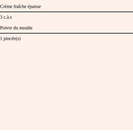
Crème fraîche épaisse
3
c.à.s
Poivre du moulin
1
pincée(s)