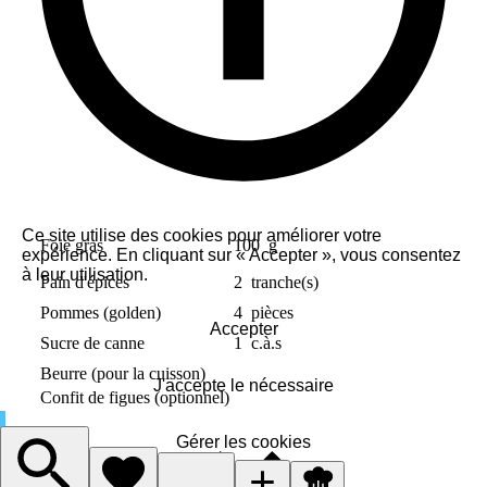
Ce site utilise des cookies pour améliorer votre
Foie gras
100
g
expérience. En cliquant sur « Accepter », vous consentez
à leur utilisation.
Pain d'épices
2
tranche(s)
Pommes (golden)
4
pièces
Accepter
Sucre de canne
1
c.à.s
Beurre (pour la cuisson)
J'accepte le nécessaire
Confit de figues (optionnel)
Gérer les cookies