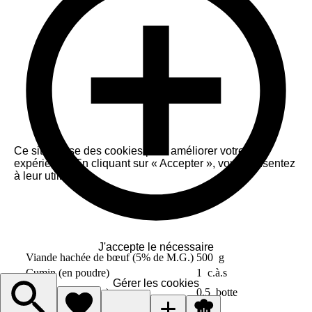
Ce site utilise des cookies pour améliorer votre
expérience. En cliquant sur « Accepter », vous consentez
à leur utilisation.
Accepter
J'accepte le nécessaire
Viande hachée de bœuf (5% de M.G.)
500
g
Cumin (en poudre)
1
c.à.s
Gérer les cookies
Coriandre (fraîche)
0.5
botte