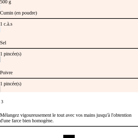
500
g
Cumin (en poudre)
1
c.à.s
Sel
1
pincée(s)
Poivre
1
pincée(s)
3
Mélangez vigoureusement le tout avec vos mains jusqu'à l'obtention
d'une farce bien homogène.