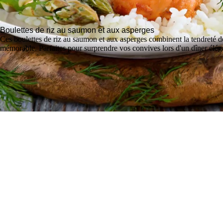
Boulettes de riz au saumon et aux asperges
Ces boulettes de riz au saumon et aux asperges combinent la tendreté d
mémorable. Parfaites pour surprendre vos convives lors d'un dîner élég