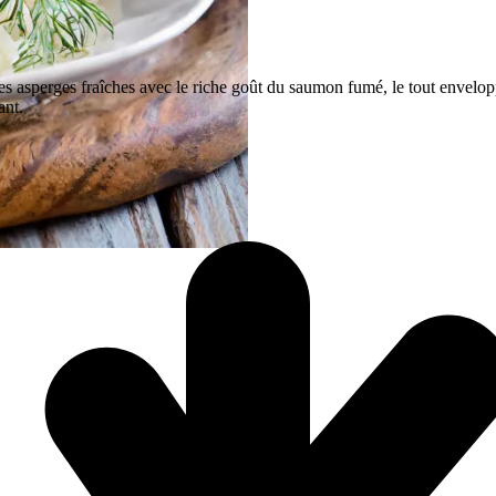
es asperges fraîches avec le riche goût du saumon fumé, le tout envelop
ant.