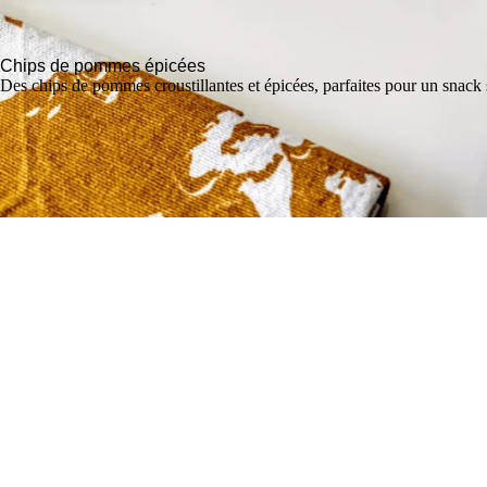
Chips de pommes épicées
Des chips de pommes croustillantes et épicées, parfaites pour un snack