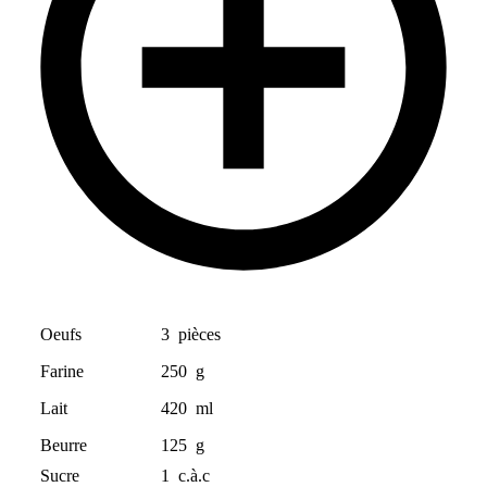
Oeufs
3
pièces
Farine
250
g
Lait
420
ml
Beurre
125
g
Sucre
1
c.à.c