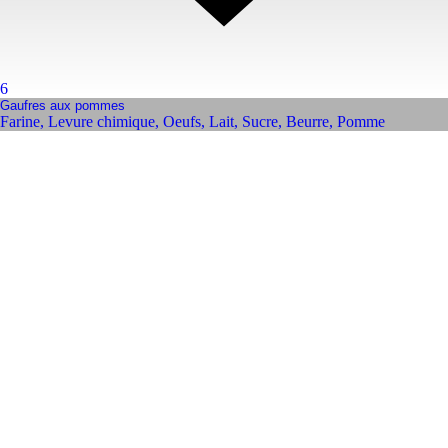
6
Gaufres aux pommes
Farine
,
Levure chimique
,
Oeufs
,
Lait
,
Sucre
,
Beurre
,
Pomme