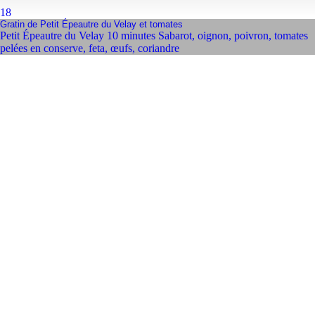
18
Gratin de Petit Épeautre du Velay et tomates
Petit Épeautre du Velay 10 minutes Sabarot
,
oignon
,
poivron
,
tomates
pelées en conserve
,
feta
,
œufs
,
coriandre