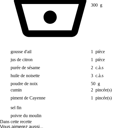
300
g
gousse d'ail
1
pièce
jus de citron
1
pièce
purée de sésame
2
c.à.s
huile de noisette
3
c.à.s
poudre de noix
50
g
cumin
2
pincée(s)
piment de Cayenne
1
pincée(s)
sel fin
poivre du moulin
Dans cette recette
Vous aimerez aussi...