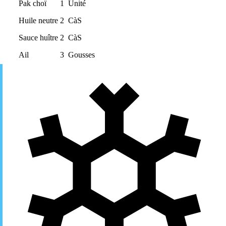
Pak choï
1
Unité
Huile neutre
2
CàS
Sauce huître
2
CàS
Ail
3
Gousses