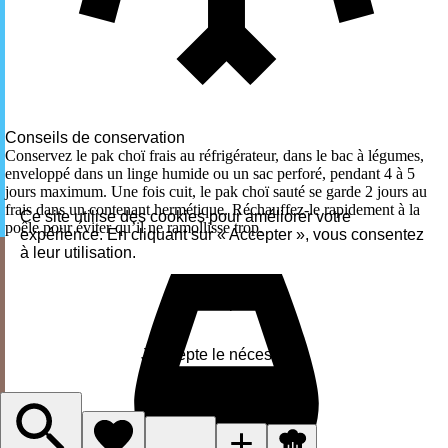
Conseils de conservation
Conservez le pak choï frais au réfrigérateur, dans le bac à légumes,
enveloppé dans un linge humide ou un sac perforé, pendant 4 à 5
jours maximum. Une fois cuit, le pak choï sauté se garde 2 jours au
frais dans un contenant hermétique. Réchauffez-le rapidement à la
Ce site utilise des cookies pour améliorer votre
poêle pour éviter qu’il ne ramollisse trop.
expérience. En cliquant sur « Accepter », vous consentez
à leur utilisation.
Accepter
J'accepte le nécessaire
Gérer les cookies