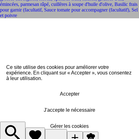
émincées
,
parmesan râpé
,
cuillères à soupe d'huile d'olive
,
Basilic frais
pour garnir (facultatif
,
Sauce tomate pour accompagner (facultatif)
,
Sel
et poivre
Ce site utilise des cookies pour améliorer votre
expérience. En cliquant sur « Accepter », vous consentez
à leur utilisation.
Accepter
J'accepte le nécessaire
Gérer les cookies