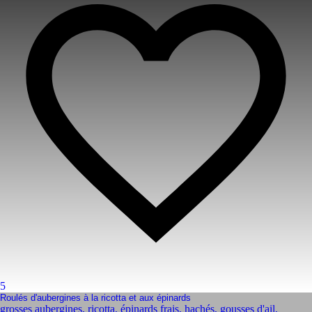
5
Roulés d'aubergines à la ricotta et aux épinards
grosses aubergines
,
ricotta
,
épinards frais, hachés
,
gousses d'ail,