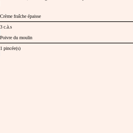
Crème fraîche épaisse
3
c.à.s
Poivre du moulin
1
pincée(s)