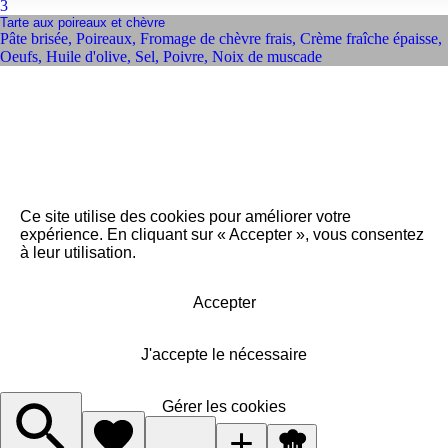
3
Tarte aux poireaux et chèvre
Pâte brisée
,
Poireaux
,
Fromage de chèvre frais
,
Crème fraîche épaisse
,
Oeufs
,
Huile d'olive
,
Sel
,
Poivre
,
Noix de muscade
Ce site utilise des cookies pour améliorer votre
expérience. En cliquant sur « Accepter », vous consentez
à leur utilisation.
Accepter
J'accepte le nécessaire
Gérer les cookies