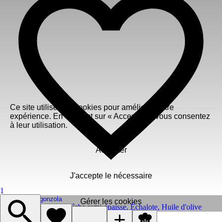
Ce site utilise des cookies pour améliorer votre
expérience. En cliquant sur « Accepter », vous consentez
à leur utilisation.
Accepter
J'accepte le nécessaire
1
Sauce au Gorgonzola
Gérer les cookies
Gorgonzola
,
Crème fraîche semi-épaisse
,
Échalote
,
Huile d'olive