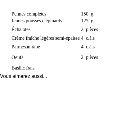
Pennes complètes
150
g
Jeunes pousses d'épinards
125
g
Échalotes
2
pièces
Crème fraîche légères semi-épaisse
4
c.à.s
Parmesan râpé
4
c.à.s
Oeufs
2
pièces
Basilic frais
Vous aimerez aussi...